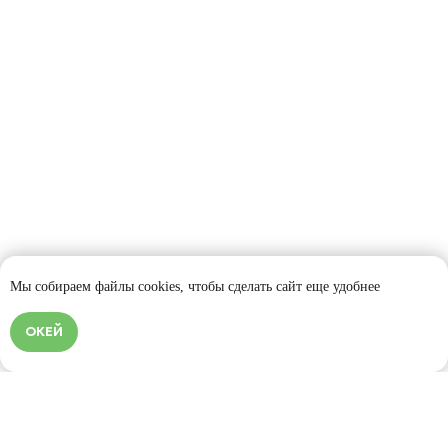
Политика конфиденциальности
Сайт сделали в Punks
Указанная на данной странице информация не является
публичной офертой согласно ст. 435 ГК РФ. Цены на сайте и
в настоящем разделе сайта/страницы носят
информационный характер. Окончательная стоимость и
условия согласовываются индивидуально. Для получения
точного расчета свяжитесь с нами
Мы собираем файлы cookies, чтобы сделать сайт еще удобнее
ОКЕЙ