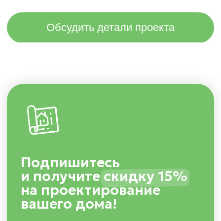
Увлекательная
домопедия