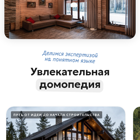
По любым вопросам!
+7 343 300 93 47
Связаться с нами
ООО «ВуденХоум», 2024
Политика конфиденциальности
Сайт сделали в Punks
ПУТЬ ОТ ИДЕИ ДО НАЧАЛА СТРОИТЕЛЬСТВА
Указанная на данной странице информация не является
публичной офертой согласно ст. 435 ГК РФ. Цены на сайте и
в настоящем разделе сайта/страницы носят
информационный характер. Окончательная стоимость и
условия согласовываются индивидуально. Для получения