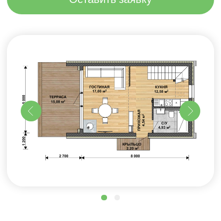
Проект двухэтажного дома в стиле
barnhouse, который можно реализовать из
газоблока или по каркасной технологии.
Оптимизированная планировка включает
кухню, уютную гостиную, спальню, санузел
и просторную террасу. Фасад дома –
продолжение крыши, создающее
современный минималистичный образ. Дом
обеспечивает максимальный комфорт при
компактных размерах, что делает его
идеальным решением для ценителей
функциональности и стиля.