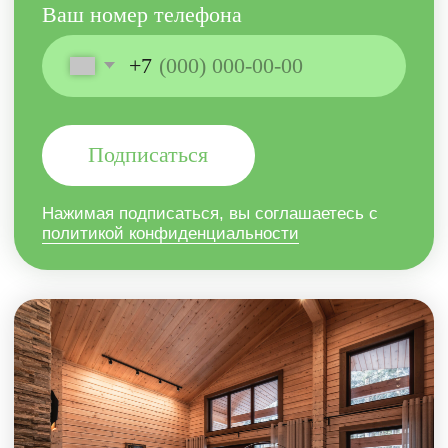
Изучить домопедию
Портфолио
Услуги
О компании
Домопедия
Контакты