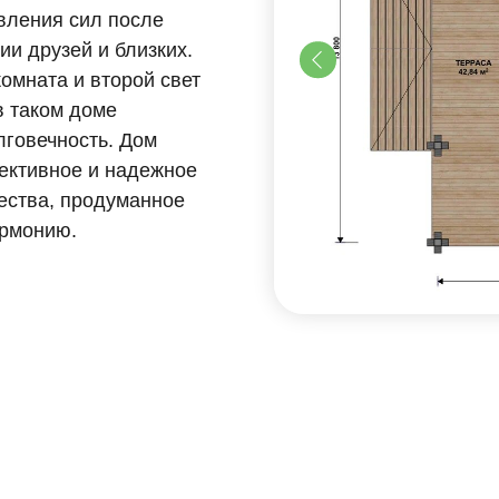
ность. Дом
ное и надежное
 продуманное
ю.
Обсудить детали проекта