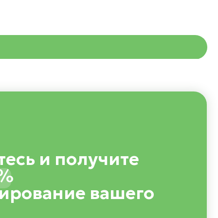
 получите
ние вашего
Подписаться
ь с