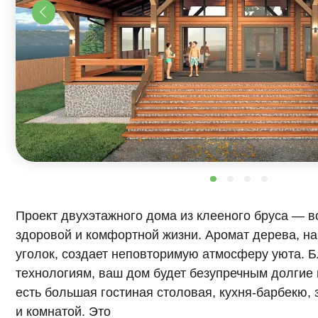
Проект двухэтажного дома из клееного бруса — вопло
здоровой и комфортной жизни. Аромат дерева, наполн
уголок, создает неповторимую атмосферу уюта. Благо
технологиям, ваш дом будет безупречным долгие годы.
есть большая гостиная столовая, кухня-барбекю, зона о
и комнатой. Это
пространство создано для релаксации и восстановлени
насыщенного дня и праздников в большой компании друз
На втором этаже располагается дополнительная комната
наполняющая дом воздухом и простором. Жизнь в тако