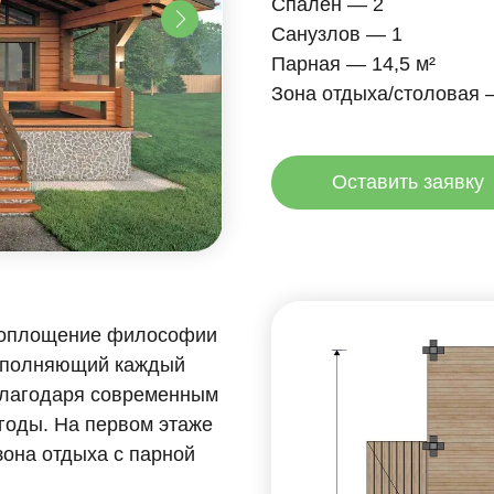
Парная — 14,5 м²
Зона отдыха/столовая — 67,24 м²
Оставить заявку
щение философии
яющий каждый
даря современным
 На первом этаже
тдыха с парной
я сил после
ей и близких.
 и второй свет
м доме