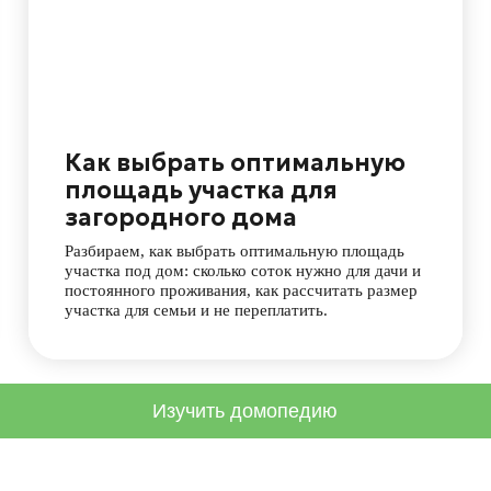
Разбираем, как выбрать оптимальную площадь
участка под дом: сколько соток нужно для дачи и
В 202
постоянного проживания, как рассчитать размер
выгод
участка для семьи и не переплатить.
недви
Изучить домопедию
Портфолио
Услуги
Домопед
По любым вопросам!
+7 343 300 93 