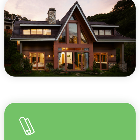
По любым вопросам!
+7 343 300 93 47
Связаться с нами
ООО «ВуденХоум», 2024
Политика конфиденциальности
Сайт сделали в Punks
Указанная на данной странице информация не является
публичной офертой согласно ст. 435 ГК РФ. Цены на сайте и
в настоящем разделе сайта/страницы носят
информационный характер. Окончательная стоимость и
условия согласовываются индивидуально. Для получения
точного расчета свяжитесь с нами