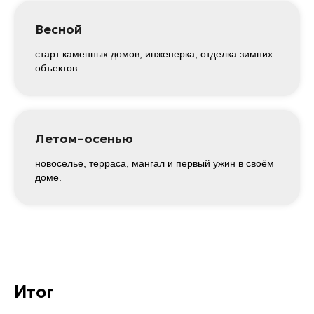
Подпишитесь
Весной
и получите скидку 15%
на проектирование
старт каменных домов, инженерка, отделка зимних
вашего дома!
объектов.
Ваш номер телефона
+7
Летом–осенью
Подписаться
новоселье, терраса, мангал и первый ужин в своём
доме.
Нажимая подписаться, вы соглашаетесь с
политикой конфиденциальности
Итог