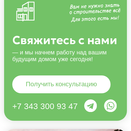
Изучить домопедию
Портфолио
Услуги
О компании
Домопедия
Контакты