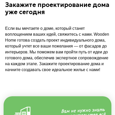
Политика конфиденциальности
Закажите проектирование дома
Сайт сделали в Punks
уже сегодня
Указанная на данной странице информация не является
публичной офертой согласно ст. 435 ГК РФ. Цены на сайте и
в настоящем разделе сайта/страницы носят
Если вы мечтаете о доме, который станет
информационный характер. Окончательная стоимость и
воплощением ваших идей, свяжитесь с нами. Wooden
условия согласовываются индивидуально. Для получения
точного расчета свяжитесь с нами
Home готова создать проект индивидуального дома,
который учтет все ваши пожелания — от фасадов до
интерьеров. Мы поможем вам пройти путь от идеи до
готового дома, обеспечив экспертное сопровождение
на каждом этапе. Закажите проектирование дома и
начните создавать свое идеальное жилье с нами!