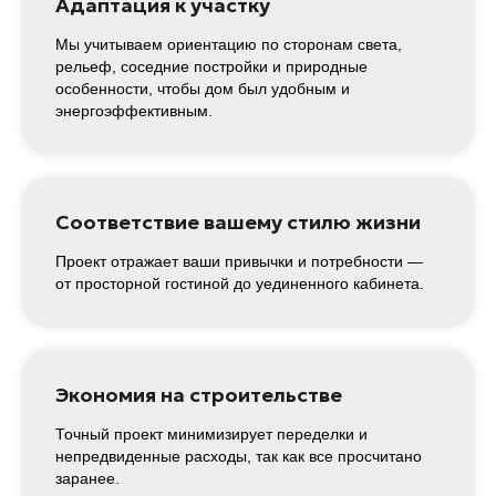
Адаптация к участку
Мы учитываем ориентацию по сторонам света,
рельеф, соседние постройки и природные
Свяжитесь с нами
особенности, чтобы дом был удобным и
энергоэффективным.
— и мы начнем работу над вашим
будущим домом уже сегодня!
Получить консультацию
Соответствие вашему стилю жизни
+7 343 300 93 47
Проект отражает ваши привычки и потребности —
от просторной гостиной до уединенного кабинета.
Экономия на строительстве
Точный проект минимизирует переделки и
непредвиденные расходы, так как все просчитано
заранее.