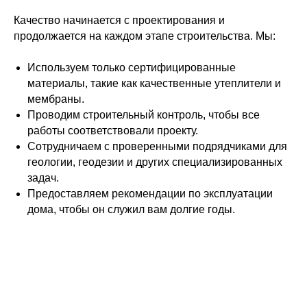
Услуги
Качество начинается с проектирования и
О компании
продолжается на каждом этапе строительства. Мы:
Домопедия
Используем только сертифицированные
Контакты
материалы, такие как качественные утеплители и
мембраны.
Проводим строительный контроль, чтобы все
работы соответствовали проекту.
Сотрудничаем с проверенными подрядчиками для
геологии, геодезии и других специализированных
По любым вопросам!
задач.
Предоставляем рекомендации по эксплуатации
+7 343 300 93 47
дома, чтобы он служил вам долгие годы.
Связаться с нами
ООО «ВуденХоум», 2024